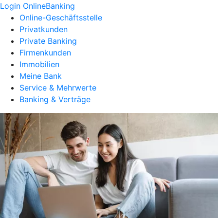
Login OnlineBanking
Online-Geschäftsstelle
Privatkunden
Private Banking
Firmenkunden
Immobilien
Meine Bank
Service & Mehrwerte
Banking & Verträge