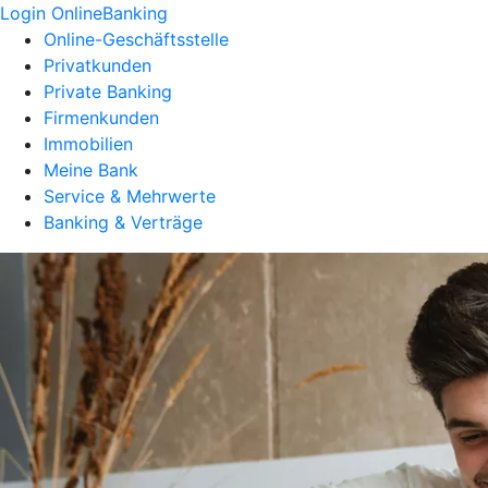
Login OnlineBanking
Online-Geschäftsstelle
Privatkunden
Private Banking
Firmenkunden
Immobilien
Meine Bank
Service & Mehrwerte
Banking & Verträge