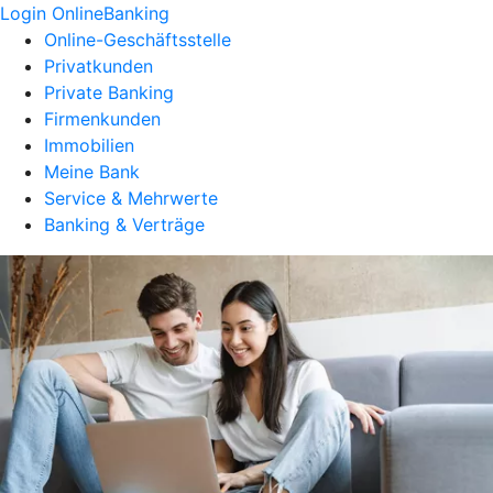
Login OnlineBanking
Online-Geschäftsstelle
Privatkunden
Private Banking
Firmenkunden
Immobilien
Meine Bank
Service & Mehrwerte
Banking & Verträge