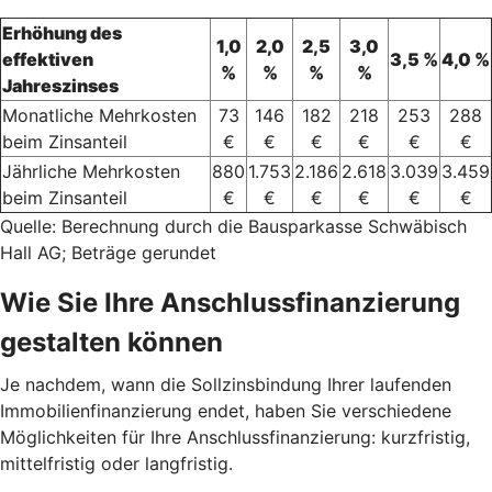
Erhöhung des
1,0
2,0
2,5
3,0
effektiven
3,5 %
4,0 %
%
%
%
%
Jahreszinses
Monatliche Mehrkosten
73
146
182
218
253
288
beim Zinsanteil
€
€
€
€
€
€
Jährliche Mehrkosten
880
1.753
2.186
2.618
3.039
3.459
beim Zinsanteil
€
€
€
€
€
€
Quelle: Berechnung durch die Bausparkasse Schwäbisch
Hall AG; Beträge gerundet
Wie Sie Ihre Anschlussfinanzierung
gestalten können
Je nachdem, wann die Sollzinsbindung Ihrer laufenden
Immobilienfinanzierung endet, haben Sie verschiedene
Möglichkeiten für Ihre Anschlussfinanzierung: kurzfristig,
mittelfristig oder langfristig.