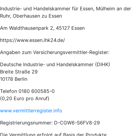
In­dus­trie- und Han­dels­kam­mer für Es­sen, Mül­heim an der
Ruhr, Ober­hau­sen zu Es­sen
Am Waldthau­sen­park 2, 45127 Essen
https://www.essen.ihk24.de/
Angaben zum Versicherungsvermittler-Register:
Deutsche Industrie- und Handelskammer (DIHK)
Breite Straße 29
10178 Berlin
Telefon 0180 600585-0
(0,20 Euro pro Anruf)
www.vermittlerregister.info
Registrierungsnummer: D-CGW6-S6FV8-29
Die Vermittlung erfolgt auf Basis der Produkte